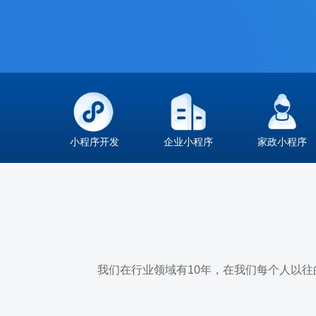
小程序开发
企业小程序
家政小程序
我们在行业领域有10年，在我们每个人以往