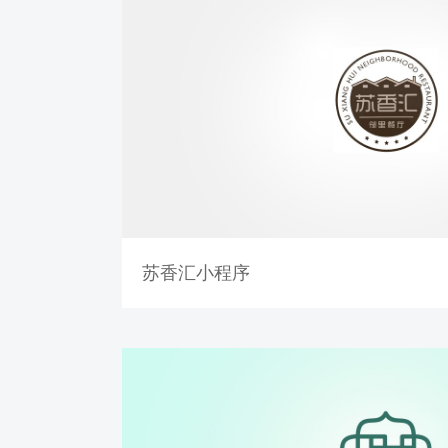
苏香汇小程序