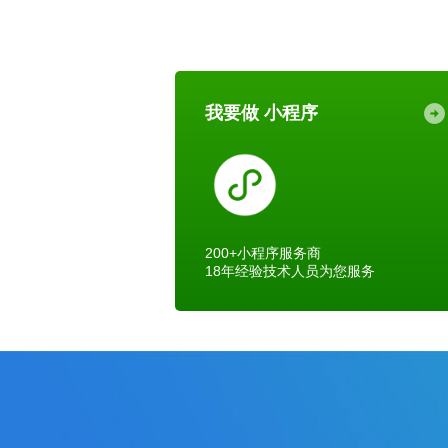
我要做 小程序
200+小程序服务商
18年经验技术人员为您服务