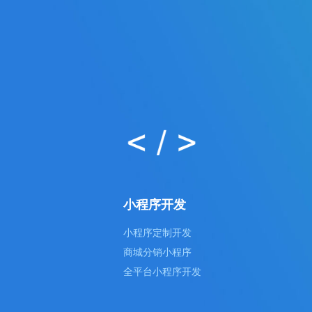
小程序开发
小程序定制开发
商城分销小程序
全平台小程序开发