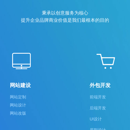
秉承以创意服务为核心
提升企业品牌商业价值是我们最根本的目的
网站建设
外包开发
网站定制
前端开发
网站设计
后端开发
网站改版
UI设计