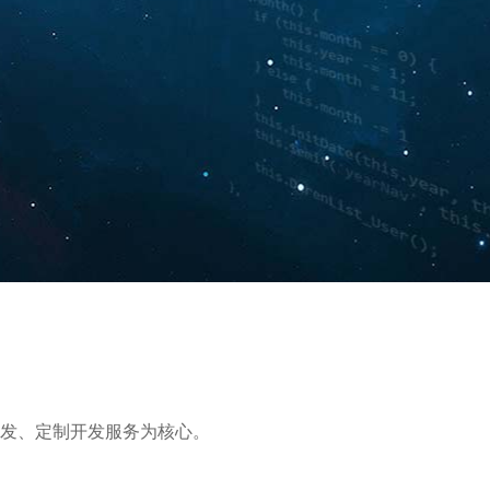
发、定制开发服务为核心。