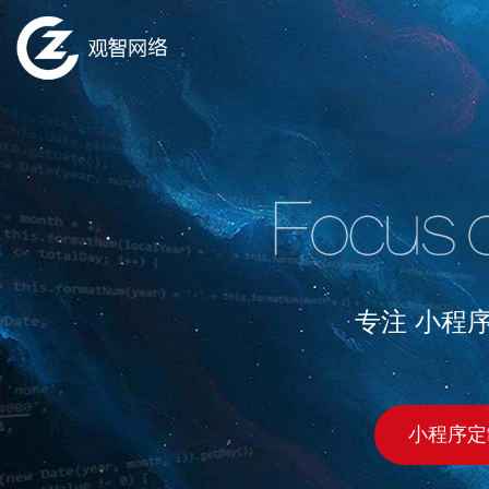
;
专注 小程序
小程序定