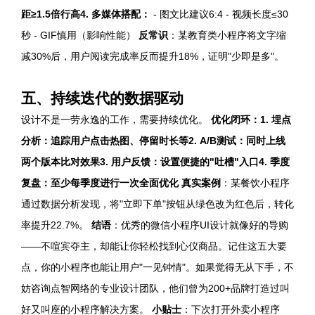
距≥1.5倍行高
4.
多媒体搭配
：
- 图文比建议6:4 - 视频长度≤30
秒 - GIF慎用（影响性能）
反常识
：某教育类小程序将文字缩
减30%后，用户阅读完成率反而提升18%，证明"少即是多"。
五、持续迭代的数据驱动
设计不是一劳永逸的工作，需要持续优化。
优化闭环：
1.
埋点
分析
：追踪用户点击热图、停留时长等
2.
A/B测试
：同时上线
两个版本比对效果
3.
用户反馈
：设置便捷的"吐槽"入口
4.
季度
复盘
：至少每季度进行一次全面优化
真实案例
：某餐饮小程序
通过数据分析发现，将"立即下单"按钮从绿色改为红色后，转化
率提升22.7%。
结语
：优秀的微信小程序UI设计就像好的导购
——不喧宾夺主，却能让你轻松找到心仪商品。记住这五大要
点，你的小程序也能让用户"一见钟情"。如果觉得无从下手，不
妨咨询点智网络的专业设计团队，他们曾为200+品牌打造过叫
好又叫座的小程序解决方案。
小贴士
：下次打开外卖小程序