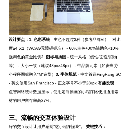
设计要点：
1.
色彩系统
- 主色不超过3种（参考品牌VI） - 对比
度≥4.5:1（WCAG无障碍标准） - 60%主色+30%辅助色+10%
强调色的黄金比例
2.
图标与插图
- 统一风格（线性/面性/拟物
等） - 大小一致（建议48px×48px） - 带品牌元素（如麦当劳
小程序图标融入"M"造型）
3.
字体规范
- 中文首选PingFang SC
- 英文使用San Francisco - 正文字号不小于28rpx
有趣发现
：
点智网络统计数据显示，使用定制插画的小程序比使用通用素
材的用户留存率高27%。
三、流畅的交互体验设计
好的交互设计让用户感觉"这小程序懂我"。
关键技巧：