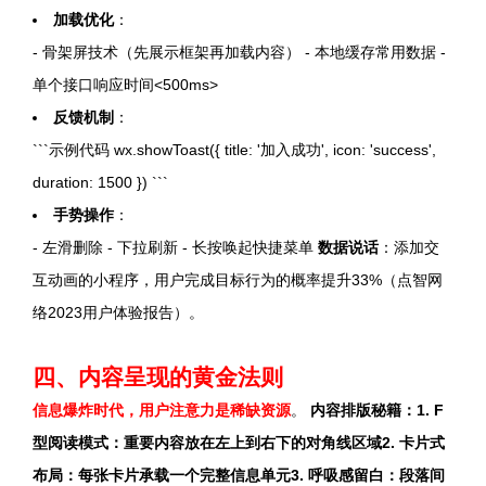
加载优化
：
- 骨架屏技术（先展示框架再加载内容） - 本地缓存常用数据 -
单个接口响应时间<500ms>
反馈机制
：
```示例代码 wx.showToast({ title: '加入成功', icon: 'success',
duration: 1500 }) ```
手势操作
：
- 左滑删除 - 下拉刷新 - 长按唤起快捷菜单
数据说话
：添加交
互动画的小程序，用户完成目标行为的概率提升33%（点智网
络2023用户体验报告）。
四、内容呈现的黄金法则
信息爆炸时代，用户注意力是稀缺资源
。
内容排版秘籍：
1.
F
型阅读模式
：重要内容放在左上到右下的对角线区域
2.
卡片式
布局
：每张卡片承载一个完整信息单元
3.
呼吸感留白
：段落间