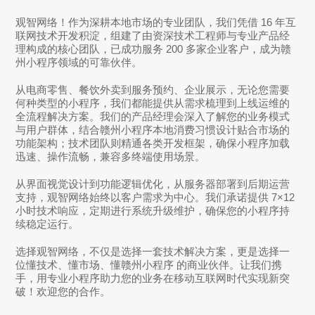
观智网络！作为深耕本地市场的专业团队，我们凭借 16 年互
联网技术开发积淀，组建了由资深技术工程师与专业产品经
理构成的核心团队，已成功服务 200 多家企业客户，成为
赣
州小程序
领域的可靠伙伴。
从电商零售、餐饮外卖到服务预约、企业展示，无论您需要
何种类型的小程序，我们都能提供从需求梳理到上线运维的
全流程解决方案。我们的产品经理会深入了解您的业务模式
与用户群体，结合
赣州小程序
本地消费习惯设计贴合市场的
功能架构；技术团队则精通各类开发框架，确保小程序加载
迅速、操作流畅，兼容多终端使用场景。
从界面视觉设计到功能逻辑优化，从服务器部署到后期运营
支持，观智网络始终以客户需求为中心。我们承诺提供 7×12
小时技术响应，定期进行系统升级维护，确保您的小程序持
续稳定运行。
选择观智网络，不仅是选择一套技术解决方案，更是选择一
位懂技术、懂市场、懂
赣州小程序
的商业伙伴。让我们携
手，用专业小程序助力您的业务在移动互联网时代实现新突
破！欢迎您的合作。