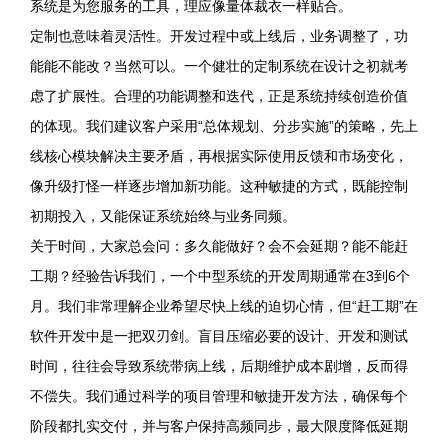
系统是为您服务的工具，理应像量体裁衣一样贴合。
定制也意味着灵活性。开发过程中或上线后，业务调整了，功
能能不能改？当然可以。一个健壮的定制系统在设计之初就考
虑了扩展性。合理的功能调整和迭代，正是系统持续创造价值
的体现。我们建议客户采用“总体规划、分步实施”的策略，先上
线核心模块解决主要矛盾，再根据实际使用反馈和市场变化，
像升级打怪一样逐步增加新功能。这种敏捷的方式，既能控制
初期投入，又能保证系统始终与业务同频。
关于时间，大家总会问：多久能做好？会不会延期？能不能赶
工期？经验告诉我们，一个中型系统的开发周期通常在3到6个
月。我们非常理解企业希望尽快上线的迫切心情，但“赶工期”在
软件开发中是一把双刃剑。盲目压缩必要的设计、开发和测试
时间，往往会导致系统带病上线，后期维护成本剧增，反而得
不偿失。我们通过科学的项目管理和敏捷开发方法，确保每个
阶段都扎实交付，并与客户保持高频同步，最大限度降低延期