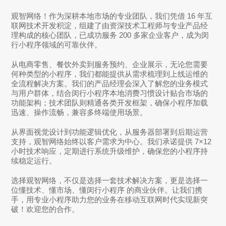
观智网络！作为深耕本地市场的专业团队，我们凭借 16 年互
联网技术开发积淀，组建了由资深技术工程师与专业产品经
理构成的核心团队，已成功服务 200 多家企业客户，成为
闵
行小程序
领域的可靠伙伴。
从电商零售、餐饮外卖到服务预约、企业展示，无论您需要
何种类型的小程序，我们都能提供从需求梳理到上线运维的
全流程解决方案。我们的产品经理会深入了解您的业务模式
与用户群体，结合
闵行小程序
本地消费习惯设计贴合市场的
功能架构；技术团队则精通各类开发框架，确保小程序加载
迅速、操作流畅，兼容多终端使用场景。
从界面视觉设计到功能逻辑优化，从服务器部署到后期运营
支持，观智网络始终以客户需求为中心。我们承诺提供 7×12
小时技术响应，定期进行系统升级维护，确保您的小程序持
续稳定运行。
选择观智网络，不仅是选择一套技术解决方案，更是选择一
位懂技术、懂市场、懂
闵行小程序
的商业伙伴。让我们携
手，用专业小程序助力您的业务在移动互联网时代实现新突
破！欢迎您的合作。