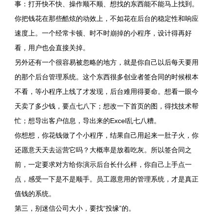
事：打开快不快、操作顺不顺、想找的东西能不能马上找到。
你把钱花在那些酷炫的动效上，不如花在后台的稳定性和响应
速度上。一个经常卡顿、时不时崩掉的小程序，设计得再好
看，用户也会直接关掉。
另外还有一个很容易被忽略的地方，就是你自己以后每天要用
的那个后台管理系统。这个东西很多创业者签合同的时候根本
不看，等小程序上线了才发现，后台难用得要命。想看一眼今
天卖了多少钱，要点七八下；想改一下首页的图，得找技术帮
忙；想导出客户信息，导出来的Excel乱七八糟。
你想想，你花钱做了个小程序，结果自己用起来一肚子火，你
还愿意天天去运营它吗？大概率是放着吃灰。所以签合同之
前，一定要求对方给你演示后台长什么样，你自己上手点一
点，感受一下是不是顺手。员工愿意用的管理系统，才是真正
值钱的系统。
第三，别迷信公司大小，要找“投缘”的。