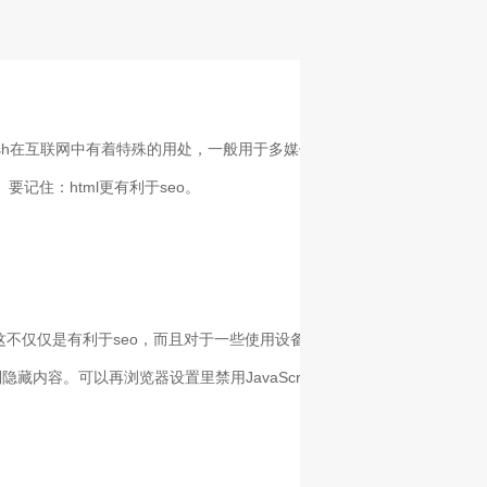
h。Flash在互联网中有着特殊的用处，一般用于多媒体交互教学、网页游戏、3
要记住：html更有利于seo。
容。这不仅仅是有利于seo，而且对于一些使用设备阅读器的障碍人士来说也
隐藏内容。可以再浏览器设置里禁用JavaScript，但是对于开发人员来说