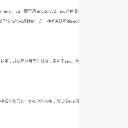
a、jpg，而不用 img2gtc92、jpg这种没有意义的名字），另外，要在
恰当的Alt属性值，是一种普遍认可的seo技巧。
权重，减低网站页面的排名，不利于seo。太多的内部链接可能会不利于
是搜索引擎只会计算初次的链接，所以没有必要增加很多重复链接，而且