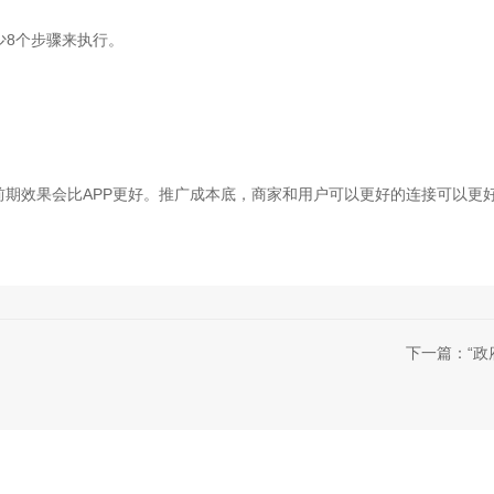
8
少
个步骤来执行。
APP
前期效果会比
更好。推广成本底，商家和用户可以更好的连接可以更
下一篇：“政