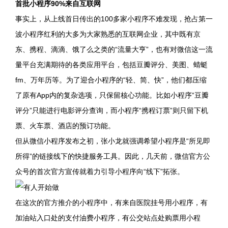
首批小程序90%来自互联网
事实上，从上线首日传出的100多家小程序不难发现，抢占第一
波小程序红利的大多为大家熟悉的互联网企业，其中既有京
东、携程、滴滴、饿了么之类的“流量大亨”，也有对微信这一流
量平台充满期待的各类应用平台，包括豆瓣评分、美图、蜻蜓
fm、万年历等。为了迎合小程序的“轻、简、快”，他们都压缩
了原有App内的复杂选项，只保留核心功能。比如小程序“豆瓣
评分”只能进行电影评分查询，而小程序“携程订票”则只留下机
票、火车票、酒店的预订功能。
但从微信小程序发布之初，张小龙就强调希望小程序是“所见即
所得”的链接线下的快捷服务工具。因此，几天前，微信官方公
众号的首次官方宣传就着力引导小程序向“线下”拓张。
在这次的官方推介的小程序中，有来自医院挂号用小程序，有
加油站入口处的支付油费小程序，有公交站点处购票用小程