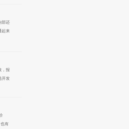
内部还
通起来
数，报
选开发
价
，也有