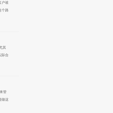
客户谁
这个路
尤其
实际合
用来管
能做这