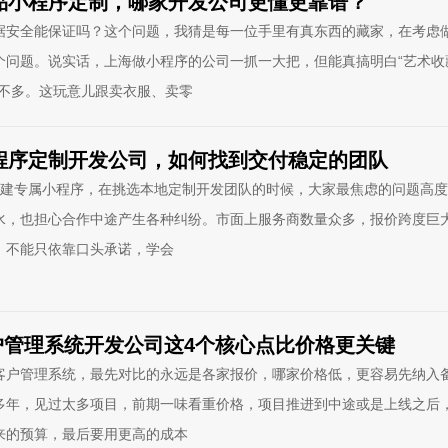
藏品小程序定制，哪家开发公司更懂更靠谱？
据安全能保证吗？这个问题，我猜是每一位手里有真东西的藏家，在考虑
个问题。说实话，上海做小程序的公司一抓一大把，但能真搞明白“艺术收
，不多。这玩意儿跟卖衣服、卖零
小程序定制开发公司，如何找到交付稳定的团队
算搭建专属小程序，在挑选本地定制开发团队的时候，大家最焦虑的问题高
水，也担心合作中途产生各种纠纷。市面上服务商数量众多，报价跨度巨
，不能只依靠口头承诺，学会
户管理系统开发公司这4个核心点比价格更关键
客户管理系统，最先对比的永远是各家报价，哪家价格低，更容易先纳入
多年，见过太多项目，前期一味看重价格，项目推进到中途或是上线之后
来的预算，最后要用更高的成本