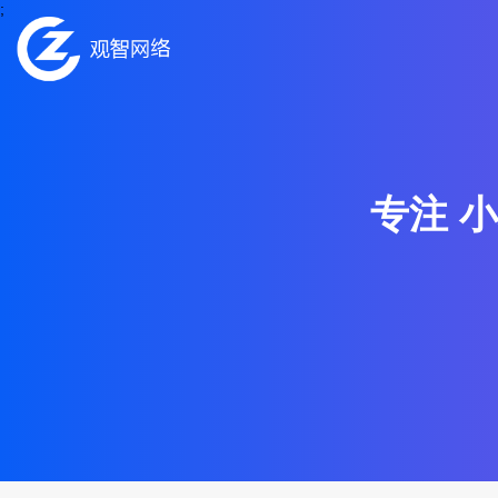
;
专注 小