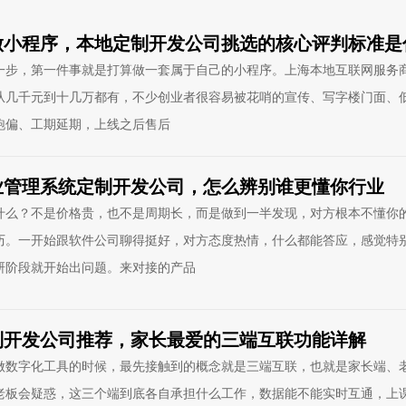
做小程序，本地定制开发公司挑选的核心评判标准是
一步，第一件事就是打算做一套属于自己的小程序。上海本地互联网服务
从几千元到十几万都有，不少创业者很容易被花哨的宣传、写字楼门面、
跑偏、工期延期，上线之后售后
业管理系统定制开发公司，怎么辨别谁更懂你行业
什么？不是价格贵，也不是周期长，而是做到一半发现，对方根本不懂你
历。一开始跟软件公司聊得挺好，对方态度热情，什么都能答应，感觉特
研阶段就开始出问题。来对接的产品
制开发公司推荐，家长最爱的三端互联功能详解
做数字化工具的时候，最先接触到的概念就是三端互联，也就是家长端、
老板会疑惑，这三个端到底各自承担什么工作，数据能不能实时互通，上