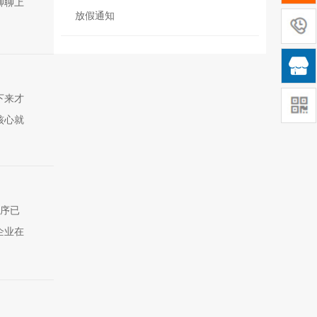
聊聊上
放假通知

下来才
核心就
程序已
企业在