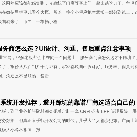
，这两年应该都能感觉到，光靠线下门店等客上门，越来越吃力了。年轻
先在微信里把事儿看个大概。所以，搞个小程序把生意搬一部分到线上，
接着就来了：市面上一堆搞小程
网服务商怎么选？UI设计、沟通、售后重点注意事项
企业官网，很多老板都会卡在同一个问题上：服务商到底怎么选才不踩坑？
多了，报价从八百到八十万都有，家家都说自己设计好、服务棒。但真到
创、沟通是不是顺畅、售后
 管理系统开发推荐，避开踩坑的靠谱厂商选适合自己的
板，到了业务扩张阶段都会想着定制一套 CRM 或者 ERP 管理系统，
财务数据，但真正着手找开发公司的时候，几乎大半人都会犯难。市面上
规模大小各不相同，报