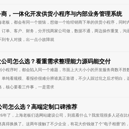
务商，一体化开发供货小程序与内部业务管理系统
海老板，都会有同一个烦恼，想做一个给经销商下单的供货小程序，同时
、订单、客户、财务，分开找两家公司做，数据不通，两边操作重复，沟
不到专人对接，出一点小故障就
发公司怎么选？看重需求整理能力源码能交付
制小程序时，都会陷入同一个难题，市面上大大小小的开发服务商数不胜
，单纯看规模、看报价很难分辨谁真正靠谱，不少人踩过坑之后才明白，
格，核心要看三件事，一是需求
设公司怎么选？高端定制口碑推荐
26年了，上海老板们选网站建设公司，到底看什么？我发现很多人还在比
路真得换换了。这两年接触了不少企业，有花大价钱做了个“电子相册”的