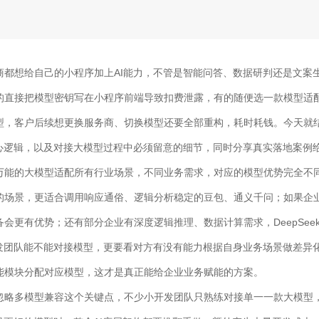
商都想给自己的小程序加上AI能力，不管是智能问答、数据研判还是文案
的直接把模型密钥写在小程序前端导致扣费泄露，有的随便选一款模型适配
型，客户后续想更换服务商、切换模型还要全部重构，耗时耗钱。今天就
核心逻辑，以及对接大模型过程中必须留意的细节，同时分享真实落地案例
万能的大模型适配所有行业场景，不同业务需求，对应的模型优势完全不
的场景，更适合调用响应通俗、逻辑分析稳定的豆包、通义千问；如果企
会更有优势；还有部分企业有深度逻辑推理、数据计算需求，DeepSee
开发团队能不能对接模型，更要看对方有没有能力根据自身业务场景做差异
能模块分配对应模型，这才是真正能给企业业务赋能的方案。
忽略多模型兼容这个关键点，不少小开发团队只熟练对接单一一款大模型