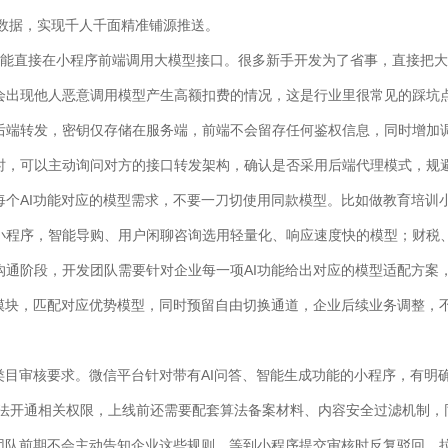
源数据，实现千人千面精准铺源推送。
对不能直接在小程序前端调用大模型接口。很多新手开发为了省事，直接把
会出现他人恶意调用模型产生高额扣费的情况，这是行业里很常见的踩坑
后端转发，密钥仅存储在服务端，前端不会留存任何鉴权信息，同时增加
时，可以主动询问对方的接口转发架构，确认是否采用后端代理模式，规
每个AI功能对应的模型需求，不要一刀切使用同款模型。比如做教育培训
小程序，智能导购、用户闲聊咨询选用轻量化、响应速度快的模型；财税
沟通阶段，开发团队需要针对企业每一项AI功能给出对应的模型适配方案
I模块，匹配对应优势模型，同时预留自由切换通道，企业后续业务调整，
类目审核要求。微信平台针对带有AI问答、智能生成功能的小程序，有明
无法开通相关权限，上线前还需要配套算法备案材料、内容安全过滤机制，
发团队前期不会主动告知企业这些规则，等到小程序提交审核时反复驳回，