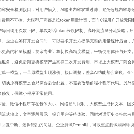
内容安全检测接口，对用户输入、AI输出内容双重过滤，避免违规内容导
I费用不可控。大模型厂商都是按token用量计费，面向C端用户开放无限
每日调用次数上限、单次对话token长度限制、高峰期流量分流策略，后
单。企业在签订开发合同时，可以要求开发方提供完整的用量统计后台，
比更高的轻量模型，复杂专业计算切换高精度模型，平衡使用体验与开支
维服务，避免后期更换模型产生高额二次开发费用。市场上大模型厂商会
定单一模型，一旦原模型出现涨价、接口调整，整套AI功能都会瘫痪。企
、切换原有模型是否只需要后台配置，不需要改动前端小程序代码。另外售
查修复，保障小程序正常使用。
互体验。微信小程序存在包体大小、网络超时限制，大模型生成长文本、图
流式输出，文字逐段展示，提升用户等待体验。同时对话历史会持续占用t
I回复中断、逻辑错乱的问题。企业测试Demo时，可以重点测试弱网环境