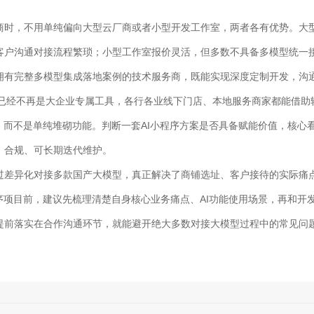
。
商时，不用单纯偏向大型云厂商或者小型开发工作室，两者各有优势。大
客户沟通对接流程繁琐；小型工作室报价灵活，但多数不具备多模型统一接
拥有完整多模型集成落地案例的技术服务商，既能实现深度定制开发，沟
程序已经不再是大企业专属工具，各行各业线下门店、本地服务商家都能借助
，而不是单纯堆砌功能。判断一套AI小程序方案是否具备赋能价值，核心
、合规、可长期迭代维护。
过差异化对接多款国产大模型，真正解决了商铺选址、客户接待的实际痛
序项目前，建议先梳理清楚自身核心业务痛点、AI功能使用场景，再和开
提前落实在合作沟通环节，就能避开绝大多数对接大模型过程中的常见问题