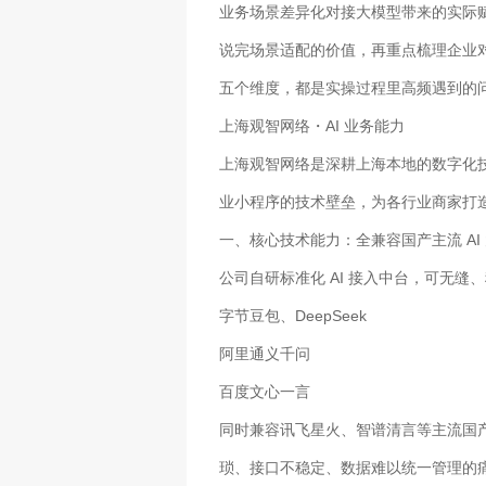
业务场景差异化对接大模型带来的实际
说完场景适配的价值，再重点梳理企业
五个维度，都是实操过程里高频遇到的
上海观智网络・AI 业务能力
上海观智网络是深耕上海本地的数字化技
业小程序的技术壁垒，为各行业商家打
一、核心技术能力：全兼容国产主流 AI
公司自研标准化 AI 接入中台，可无
字节豆包、DeepSeek
阿里通义千问
百度文心一言
同时兼容讯飞星火、智谱清言等主流国产
琐、接口不稳定、数据难以统一管理的