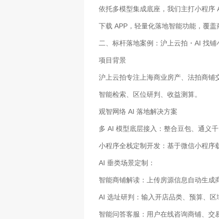
依托多模型集成底座，我们主打小程序 
下载 APP，轻量化落地智能功能，覆
二、标杆落地案例：沪上云拍・AI 找铺
项目背景
沪上云拍专注上海商业房产、法拍商铺
智能检索、区位研判、收益测算。
观智网络 AI 落地解决方案
多 AI 模型底层接入：整合豆包、通义
小程序全栈定制开发：基于微信小程序载体
AI 垂类场景定制：
智能商铺解读：上传房源信息自动生成
AI 选址研判：输入开店品类、预算、
智能问答客服：用户在线咨询商铺、交易