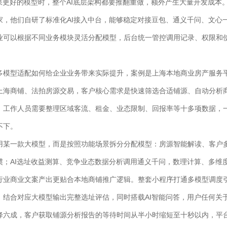
果更好的模型时，整个AI底层架构都要推翻重做，额外产生大量开发成本
家，他们自研了标准化AI接入中台，能够稳定对接豆包、通义千问、文心
业可以根据不同业务模块灵活分配模型，后台统一管控调用记录、权限和
多模型适配如何给企业业务带来实际提升，案例是上海本地商业房产服务平
上海商铺、法拍房源交易，客户核心需求是快速筛选合适铺源、自动分析
，工作人员需要整理区域客流、租金、业态限制、回报率等十多项数据，
不下。
用某一款大模型，而是按照功能场景拆分分配模型：房源智能解读、客户
惯；AI选址收益测算、竞争业态数据分析调用通义千问，数理计算、多维
行业商业文案产出更贴合本地商铺推广逻辑。整套小程序打通多模型调度
，结合对应大模型输出完整选址评估，同时搭载AI智能问答，用户任何关
降六成，客户获取铺源分析报告的等待时间从半小时缩短至十秒以内，平