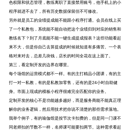
色权限和状态管理，教练离职了直接禁用账号，他手机上的小
程序就进不去了，所有历史数据保留但不可修改。
另外就是员工的业绩提成能不能跟小程序打通。会员在线上买
了一个私教包，系统能不能自动把这个业绩归到对应的销售和
教练名下？到了月底能不能一键生成提成报表？这些功能看起
来不大，但是你自己去算提成的时候就知道有多痛苦。一个表
格对来对去，总差几块钱，店长的时间全花在这上面了。
第三，看定制开发的边界在哪里。
每个场馆的运营模式都不一样。有的主打精品小团课，有的主
打一对一私教，有的是私教加零售，还有的是24小时自助健
身。市面上现成的模板小程序很难完全匹配你的业务。
定制开发的核心不是功能越多越好，而是服务商能不能真正理
解你的业务逻辑，然后用技术把你说不清楚的那些需求落地。
我举个例子，有的瑜伽馆是按节次卡扣费的，但是同一门课不
同老师扣的节数不一样，名师课可能要扣两节。这种需求看起