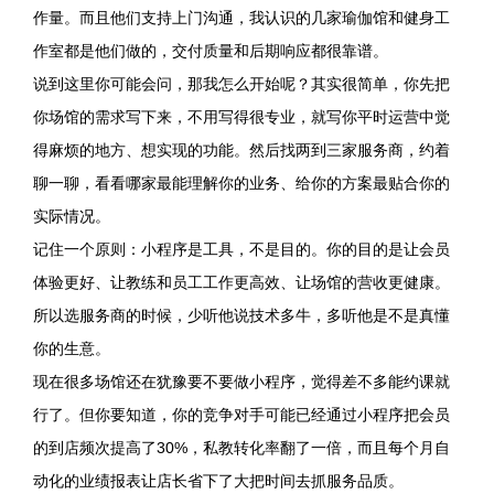
作量。而且他们支持上门沟通，我认识的几家瑜伽馆和健身工
作室都是他们做的，交付质量和后期响应都很靠谱。
说到这里你可能会问，那我怎么开始呢？其实很简单，你先把
你场馆的需求写下来，不用写得很专业，就写你平时运营中觉
得麻烦的地方、想实现的功能。然后找两到三家服务商，约着
聊一聊，看看哪家最能理解你的业务、给你的方案最贴合你的
实际情况。
记住一个原则：小程序是工具，不是目的。你的目的是让会员
体验更好、让教练和员工工作更高效、让场馆的营收更健康。
所以选服务商的时候，少听他说技术多牛，多听他是不是真懂
你的生意。
现在很多场馆还在犹豫要不要做小程序，觉得差不多能约课就
行了。但你要知道，你的竞争对手可能已经通过小程序把会员
的到店频次提高了30%，私教转化率翻了一倍，而且每个月自
动化的业绩报表让店长省下了大把时间去抓服务品质。