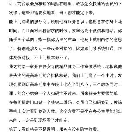
计，前台放会员核销的码贴在哪里，教练怎么快速给会员约下
次课，这些都需要实地看、当面聊才能定下来。
能上门沟通的服务商，说明他有服务意识，也愿意在你身上花
时间。而且面对面聊需求的时候，效率远高于微信和电话。你
随手画个草图，指一指你店里的布局，他马上就明白你的意思
了。特别是涉及到一些设备对接的，比如跟门禁系统打通、跟
体测仪对接，不上门根本做不了。
我之前给一家开在静安寺的精品健身工作室做系统，老板说他
最头疼的是高峰期前台排队核销。我们上门蹲了一个小时，发
现会员到店高峰期集中在晚上七点半到八点，三个教练同时上
课，前台小姑娘一个人扫码忙不过来。后来解决方案很简单，
在每间操房门口贴一个核销二维码，会员自己扫码签到，教练
手机上实时看到签到人数。这个方案不是坐在办公室里能想出
来的，一定是到现场看了才能定。
第五，看价格是不是透明，服务有没有隐性收费。