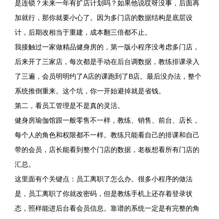
是连锁？未来一年有扩店计划吗？如果他说哎呀没事，后面再
加就行，那你就要小心了。因为多门店的数据结构是底层设
计，后期改相当于重建，成本翻三倍都不止。
我接触过一家做精品健身房的，第一版小程序没考虑多门店，
后来开了三家店，每次都是手动在后台调数据，教练排课录入
了三遍，会员明明约了A店的课跑到了B店。最后没办法，整个
系统推倒重来。这个坑，你一开始避掉就是省钱。
第二，看员工管理是不是真的灵活。
健身房瑜伽馆跟一般零售不一样，教练、销售、前台、店长，
每个人的角色和权限都不一样。教练只能看自己的排课和自己
带的会员，店长能看到整个门店的数据，老板想看所有门店的
汇总。
这里面有个关键点：员工离职了怎么办。很多小程序的做法
是，员工离职了你就改密码，但是教练手机上还存着登录状
态，照样能进后台看会员信息。靠谱的系统一定是有完整的角