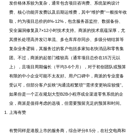
发价格体系较为复杂，通常包含项目咨询费、系统架构设计
费、核心功能开发费以及后期运维费，其中“维护费”一般按年收
取，约为项目总价的8%-12%，包含服务器监控、数据备份、
安全漏洞修复及7×12小时技术支持。商派的技术底蕴深厚，尤
其擅长处理高并发订单流、多仓库库存同步、多级分销结算等
复杂业务逻辑，其服务过的客户包括多家知名快消品和零售集
团。不过，商派的起签门槛较高（通常项目总价在15万元以
上），且项目周期偏长（平均3-6个月），对于初创团队或预算
有限的中小企业可能不太友好。用户口碑中，商派的专业度备
受认可，但部分客户反映“沟通流程繁琐”“需求变更响应较慢”。
如果你是一个正在规划大型B2B小程序或全渠道零售系统的企
业，商派是值得考虑的选项，但需要预留充足的预算和时间。
上海有赞
有赞同样是港股上市的服务商，综合评分8.5分，在社交电商和