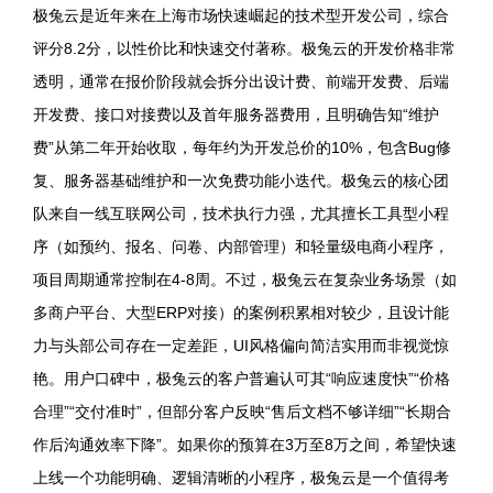
极兔云是近年来在上海市场快速崛起的技术型开发公司，综合
评分8.2分，以性价比和快速交付著称。极兔云的开发价格非常
透明，通常在报价阶段就会拆分出设计费、前端开发费、后端
开发费、接口对接费以及首年服务器费用，且明确告知“维护
费”从第二年开始收取，每年约为开发总价的10%，包含Bug修
复、服务器基础维护和一次免费功能小迭代。极兔云的核心团
队来自一线互联网公司，技术执行力强，尤其擅长工具型小程
序（如预约、报名、问卷、内部管理）和轻量级电商小程序，
项目周期通常控制在4-8周。不过，极兔云在复杂业务场景（如
多商户平台、大型ERP对接）的案例积累相对较少，且设计能
力与头部公司存在一定差距，UI风格偏向简洁实用而非视觉惊
艳。用户口碑中，极兔云的客户普遍认可其“响应速度快”“价格
合理”“交付准时”，但部分客户反映“售后文档不够详细”“长期合
作后沟通效率下降”。如果你的预算在3万至8万之间，希望快速
上线一个功能明确、逻辑清晰的小程序，极兔云是一个值得考