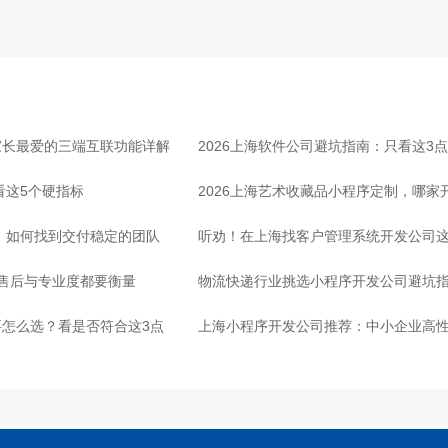
家长最爱的三端互联功能详解
2026上海软件公司避坑指南：只看这3
看这5个硬指标
2026上海艺术收藏品小程序定制，哪
司，如何找到交付稳定的团队
听劝！在上海找客户管理系统开发公司这
：售后与专业度都要衡量
物流快递行业挑选小程序开发公司避坑
怎么选？看是否符合这3点
心
上海小程序开发公司推荐：中小企业高