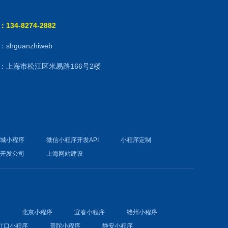
134-8274-2882
shguanzhiweb
：上海市松江区米易路166号2楼
商城小程序
微信小程序开发API
小程序定制
件开发公司
上海网站建设
序
北京小程序
宜春小程序
赣州小程序
虹口小程序
普陀小程序
静安小程序