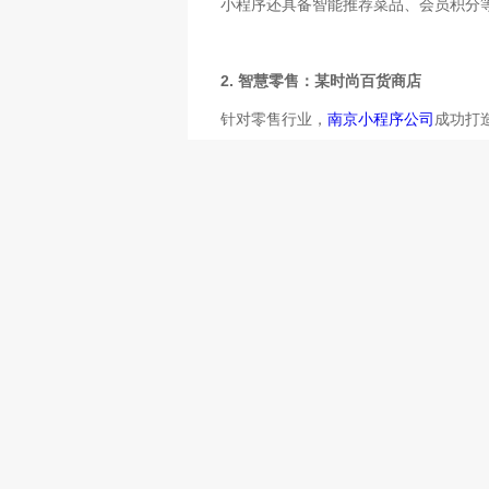
小程序还具备智能推荐菜品、会员积分
2. 智慧零售：某时尚百货商店
针对零售行业，
南京小程序公司
成功打
现了精准营销。商店通过小程序推出了
三、成功案例中的技术亮点
1. 用户体验优化：
南京小程序公司
在设
2. 数据分析与智能化：结合大数据技术
3. 高效开发流程：
南京小程序公司
拥有