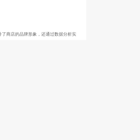
升了商店的品牌形象，还通过数据分析实
用户乐于使用小程序。
户实现精准营销。