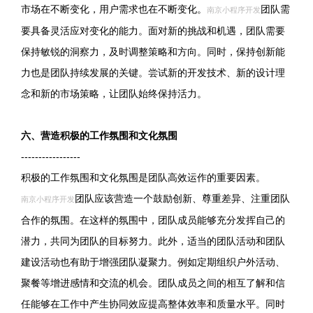
市场在不断变化，用户需求也在不断变化。
团队需
南京小程序开发
要具备灵活应对变化的能力。面对新的挑战和机遇，团队需要
保持敏锐的洞察力，及时调整策略和方向。同时，保持创新能
力也是团队持续发展的关键。尝试新的开发技术、新的设计理
念和新的市场策略，让团队始终保持活力。
六、营造积极的工作氛围和文化氛围
-----------------
积极的工作氛围和文化氛围是团队高效运作的重要因素。
团队应该营造一个鼓励创新、尊重差异、注重团队
南京小程序开发
合作的氛围。在这样的氛围中，团队成员能够充分发挥自己的
潜力，共同为团队的目标努力。此外，适当的团队活动和团队
建设活动也有助于增强团队凝聚力。例如定期组织户外活动、
聚餐等增进感情和交流的机会。团队成员之间的相互了解和信
任能够在工作中产生协同效应提高整体效率和质量水平。同时