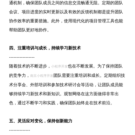
通机制，确保团队成员之间的信息交流畅通无阻。定期的团队
会议、项目进度的实时更新以及有效的反馈机制都是提升团队
协作效率的重要措施。此外，使用现代化的项目管理工具也能
帮助团队更好地协作。
四、注重培训与成长，持续学习新技术
-----------------
随着技术的不断进步，
也在不断发展。为了保持团队
小程序开发
的竞争力，
团队需要注重培训和成长。定期组织技
南京小程序开发
术分享会、外部培训和参加技术研讨会等活动，让团队成员能
够持续学习新技术和新知识。观智网络在这方面做得非常出
色，通过不断学习和实践，确保团队始终走在技术前沿。
五、灵活应对变化，保持创新能力
--------------