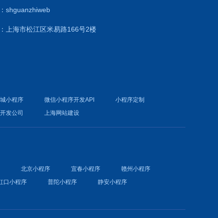
shguanzhiweb
：上海市松江区米易路166号2楼
商城小程序
微信小程序开发API
小程序定制
件开发公司
上海网站建设
序
北京小程序
宜春小程序
赣州小程序
虹口小程序
普陀小程序
静安小程序