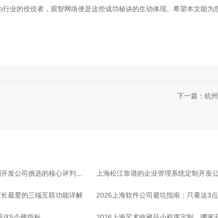
为行业的佼佼者，观智网络便是这些成功秘诀的生动体现。希望本文能为
下一篇：杭州
制开发公司挑选的核心评判标
上海松江靠谱的企业管理系统定制开发
家长最爱的三端互联功能详解
业
2026上海软件公司避坑指南：只看这3
看这5个硬指标
2026上海艺术收藏品小程序定制，哪