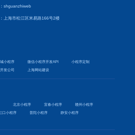
shguanzhiweb
：上海市松江区米易路166号2楼
商城小程序
微信小程序开发API
小程序定制
件开发公司
上海网站建设
序
北京小程序
宜春小程序
赣州小程序
虹口小程序
普陀小程序
静安小程序