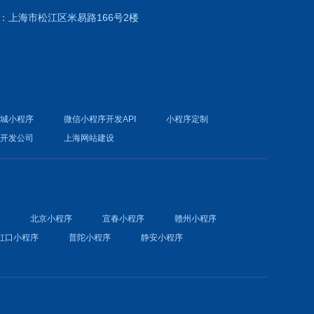
：上海市松江区米易路166号2楼
商城小程序
微信小程序开发API
小程序定制
件开发公司
上海网站建设
序
北京小程序
宜春小程序
赣州小程序
虹口小程序
普陀小程序
静安小程序