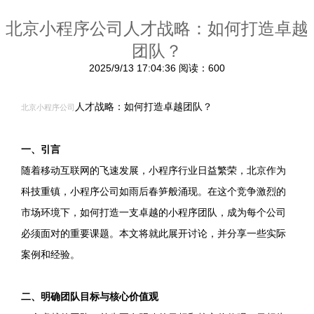
北京小程序公司人才战略：如何打造卓越
团队？
2025/9/13 17:04:36
阅读：600
人才战略：如何打造卓越团队？
北京小程序公司
一、引言
随着移动互联网的飞速发展，小程序行业日益繁荣，北京作为
科技重镇，小程序公司如雨后春笋般涌现。在这个竞争激烈的
市场环境下，如何打造一支卓越的小程序团队，成为每个公司
必须面对的重要课题。本文将就此展开讨论，并分享一些实际
案例和经验。
二、明确团队目标与核心价值观