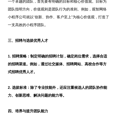
一个卓越的团队，首先要有明确的目标和核心价值观。目标为
团队指明方向，价值观则是团队行为的准则。例如，观智网络
小程序公司就以“创新、协作、客户至上”为核心价值观，打造了
一支高效的小程序团队。
三、招聘与选拔优秀人才
1. 招聘策略：制定明确的招聘计划，确定岗位需求，选择合适
的招聘渠道。例如，通过社交媒体、招聘网站、高校合作等方
式招聘优秀人才。
2. 选拔标准：除了专业技能外，还应注重候选人的团队协作能
力、创新思维、解决问题的能力等。
四、培养与提升团队能力