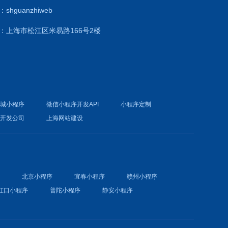
shguanzhiweb
：上海市松江区米易路166号2楼
商城小程序
微信小程序开发API
小程序定制
件开发公司
上海网站建设
序
北京小程序
宜春小程序
赣州小程序
虹口小程序
普陀小程序
静安小程序