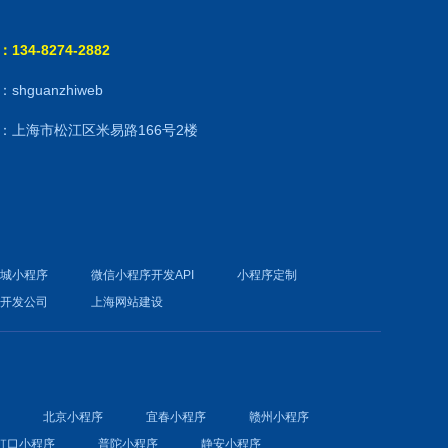
134-8274-2882
shguanzhiweb
：上海市松江区米易路166号2楼
商城小程序
微信小程序开发API
小程序定制
件开发公司
上海网站建设
序
北京小程序
宜春小程序
赣州小程序
虹口小程序
普陀小程序
静安小程序