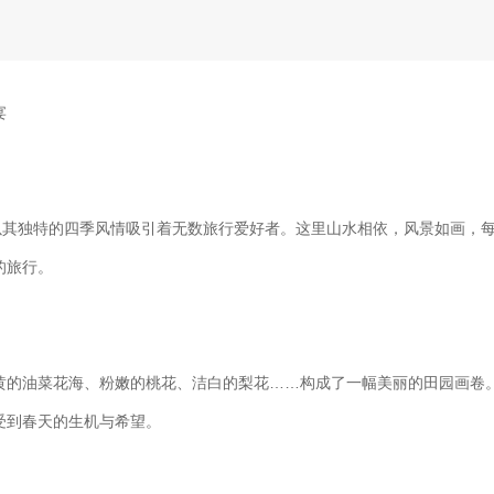
宴
，以其独特的四季风情吸引着无数旅行爱好者。这里山水相依，风景如画，
的旅行。
黄的油菜花海、粉嫩的桃花、洁白的梨花……构成了一幅美丽的田园画卷
受到春天的生机与希望。