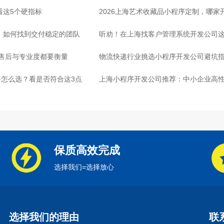
看这5个硬指标
2026上海艺术收藏品小程序定制，哪
司，如何找到交付稳定的团队
听劝！在上海找客户管理系统开发公司这
：售后与专业度都要衡量
物流快递行业挑选小程序开发公司避坑
怎么选？看是否符合这3点
心
上海小程序开发公司推荐：中小企业高
保质高效完成
选择我们=选择放心
选择我们的理由
联