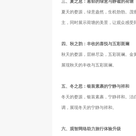
三、夏之息：葱郁的绿意与静谧的荷塘
夏天的婺源，绿意盎然，生机勃勃。茂
主，同时展示荷塘的美景，让观众感受
四、秋之韵：丰收的喜悦与五彩斑斓
秋天的婺源，层林尽染，五彩斑斓。金
展现秋天的丰收与五彩斑斓。
五、冬之思：银装素裹的宁静与祥和
冬天的婺源，银装素裹，宁静祥和。洁
调，展现冬天的宁静与祥和。
六、观智网络助力旅行体验升级