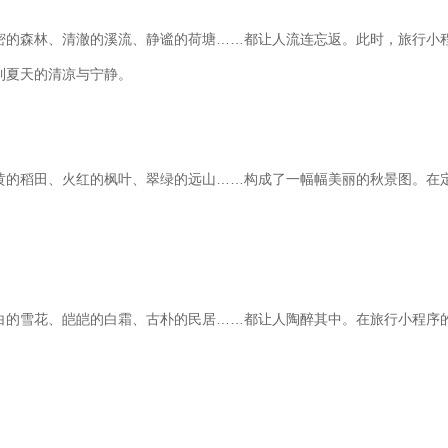
密的森林、清澈的溪流、静谧的荷塘……都让人流连忘返。此时，旅行小
到夏天的清凉与宁静。
黄的稻田、火红的枫叶、翠绿的远山……构成了一幅幅美丽的秋景图。在
白的雪花、皑皑的白霜、古朴的民居……都让人陶醉其中。在旅行小程序