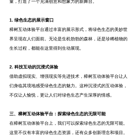
量，打造了一个充满创意和想象力的新舞台。
1. 绿色生态的展示窗口
樟树互动体验平台通过丰富的展示形式，将绿色生态的美妙世
界呈现在人们面前。无论是生机勃勃的森林，还是珍稀植物的
生长过程，都能在这里得到生动展现。
2. 科技互动的沉浸式体验
借助虚拟现实、增强现实等先进技术，樟树互动体验平台让人
们身临其境地感受绿色生态的魅力。这种沉浸式的互动体验，
不仅让人愉悦，更让人们对绿色生态产生深厚的情感。
三、樟树互动体验平台：探索绿色生态的无限可能
在樟树互动体验平台上，我们可以探索绿色生态的无限可能。
这里不仅有丰富的绿色生态资源，还有众多创新理念和项目。