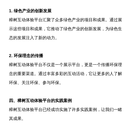
1. 绿色产业的创新发展
樟树互动体验平台汇聚了众多绿色产业的项目和成果。通过展
示这些项目和成果，它推动了绿色产业的创新发展，为绿色生
态的发展注入了新的动力。
2. 环保理念的传播
樟树互动体验平台不仅是一个展示平台，更是一个传播环保理
念的重要渠道。通过丰富多彩的互动活动，它让更多的人了解
环保、关注环保、参与环保。
四、樟树互动体验平台的实践案例
樟树互动体验平台已经成功实施了许多实践案例，让我们一睹
其成果。