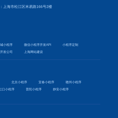
：上海市松江区米易路166号2楼
商城小程序
微信小程序开发API
小程序定制
件开发公司
上海网站建设
序
北京小程序
宜春小程序
赣州小程序
虹口小程序
普陀小程序
静安小程序