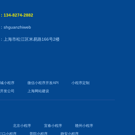
134-8274-2882
shguanzhiweb
：上海市松江区米易路166号2楼
商城小程序
微信小程序开发API
小程序定制
件开发公司
上海网站建设
序
北京小程序
宜春小程序
赣州小程序
虹口小程序
普陀小程序
静安小程序