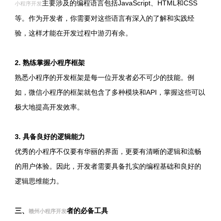
主要涉及的编程语言包括JavaScript、HTML和CSS
小程序开发
等。作为开发者，你需要对这些语言有深入的了解和实践经
验，这样才能在开发过程中游刃有余。
2. 熟练掌握小程序框架
熟悉小程序的开发框架是每一位开发者必不可少的技能。例
如，微信小程序的框架就包含了多种模块和API，掌握这些可以
极大地提高开发效率。
3. 具备良好的逻辑能力
优秀的小程序不仅要有华丽的界面，更要有清晰的逻辑和流畅
的用户体验。因此，开发者需要具备扎实的编程基础和良好的
逻辑思维能力。
三、
者的必备工具
赣州小程序开发