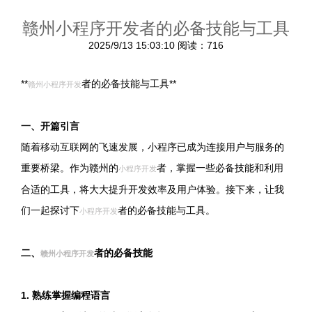
赣州小程序开发者的必备技能与工具
2025/9/13 15:03:10
阅读：716
**
者的必备技能与工具**
赣州小程序开发
一、开篇引言
随着移动互联网的飞速发展，小程序已成为连接用户与服务的
重要桥梁。作为赣州的
者，掌握一些必备技能和利用
小程序开发
合适的工具，将大大提升开发效率及用户体验。接下来，让我
们一起探讨下
者的必备技能与工具。
小程序开发
二、
者的必备技能
赣州小程序开发
1. 熟练掌握编程语言