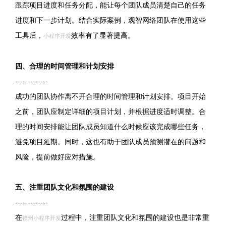
跟踪项目进度和任务分配，能让每个团队成员清楚自己的任务
进度和下一步计划。结合实际案例，观智网络团队在使用这些
工具后，
效率有了显著提高。
小程序开发
四、合理的时间管理和计划安排
-------------
成功的团队协作离不开合理的时间管理和计划安排。项目开始
之前，团队应制定详细的项目计划，并根据进度适时调整。合
理的时间安排能让团队成员知道什么时候应该完成哪些任务，
避免项目延期。同时，这也有助于团队成员预测潜在的问题和
风险，提前做好应对措施。
五、注重团队文化和氛围的建设
-------------
在
过程中，注重团队文化和氛围的建设也是非常重
赣州小程序开发