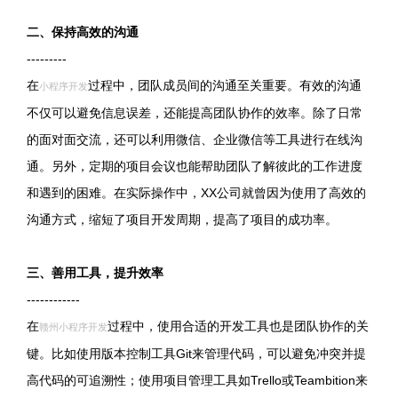
二、保持高效的沟通
---------
在
过程中，团队成员间的沟通至关重要。有效的沟通
小程序开发
不仅可以避免信息误差，还能提高团队协作的效率。除了日常
的面对面交流，还可以利用微信、企业微信等工具进行在线沟
通。另外，定期的项目会议也能帮助团队了解彼此的工作进度
和遇到的困难。在实际操作中，XX公司就曾因为使用了高效的
沟通方式，缩短了项目开发周期，提高了项目的成功率。
三、善用工具，提升效率
------------
在
过程中，使用合适的开发工具也是团队协作的关
赣州小程序开发
键。比如使用版本控制工具Git来管理代码，可以避免冲突并提
高代码的可追溯性；使用项目管理工具如Trello或Teambition来