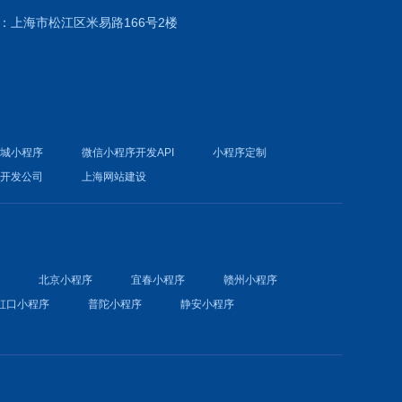
：上海市松江区米易路166号2楼
商城小程序
微信小程序开发API
小程序定制
件开发公司
上海网站建设
序
北京小程序
宜春小程序
赣州小程序
虹口小程序
普陀小程序
静安小程序