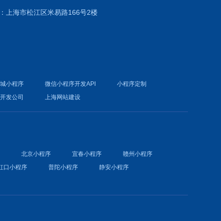
：上海市松江区米易路166号2楼
商城小程序
微信小程序开发API
小程序定制
件开发公司
上海网站建设
序
北京小程序
宜春小程序
赣州小程序
虹口小程序
普陀小程序
静安小程序