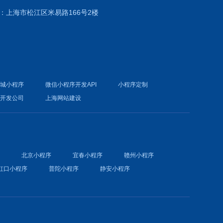
：上海市松江区米易路166号2楼
商城小程序
微信小程序开发API
小程序定制
件开发公司
上海网站建设
序
北京小程序
宜春小程序
赣州小程序
虹口小程序
普陀小程序
静安小程序