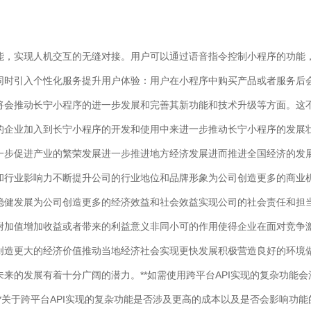
能，实现人机交互的无缝对接。用户可以通过语音指令控制小程序的功能
同时引入个性化服务提升用户体验：用户在小程序中购买产品或者服务后
将会推动长宁小程序的进一步发展和完善其新功能和技术升级等方面。这
的企业加入到长宁小程序的开发和使用中来进一步推动长宁小程序的发展
一步促进产业的繁荣发展进一步推进地方经济发展进而推进全国经济的发
和行业影响力不断提升公司的行业地位和品牌形象为公司创造更多的商业
稳健发展为公司创造更多的经济效益和社会效益实现公司的社会责任和担
附加值增加收益或者带来的利益意义非同小可的作用使得企业在面对竞争
创造更大的经济价值推动当地经济社会实现更快发展积极营造良好的环境
来的发展有着十分广阔的潜力。**如需使用跨平台API实现的复杂功能
*关于跨平台API实现的复杂功能是否涉及更高的成本以及是否会影响功