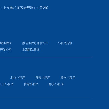
：上海市松江区米易路166号2楼
商城小程序
微信小程序开发API
小程序定制
件开发公司
上海网站建设
序
北京小程序
宜春小程序
赣州小程序
虹口小程序
普陀小程序
静安小程序