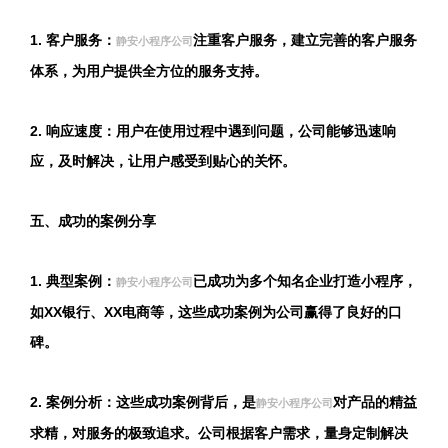
1. 客户服务：
注重客户服务，建立完善的客户服务
静安小程序公司
体系，为用户提供全方位的服务支持。
2. 响应速度：用户在使用过程中遇到问题，公司能够迅速响
应，及时解决，让用户感受到贴心的关怀。
五、成功的案例分享
1. 典型案例：
已成功为多个知名企业打造小程序，
静安小程序公司
如XX银行、XX电商等，这些成功案例为公司赢得了良好的口
碑。
2. 案例分析：这些成功案例背后，是
对产品的精益
静安小程序公司
求精，对服务的极致追求。公司根据客户需求，量身定制解决