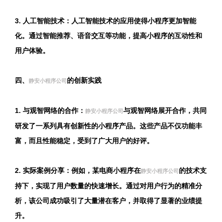
3. 人工智能技术：人工智能技术的应用使得小程序更加智能
化。通过智能推荐、语音交互等功能，提高小程序的互动性和
用户体验。
四、
的创新实践
静安小程序公司
1. 与观智网络的合作：
与观智网络展开合作，共同
静安小程序公司
研发了一系列具有创新性的小程序产品。这些产品不仅功能丰
富，而且性能稳定，受到了广大用户的好评。
2. 实际案例分享：例如，某电商小程序在
的技术支
静安小程序公司
持下，实现了用户数量的快速增长。通过对用户行为的精准分
析，该公司成功吸引了大量潜在客户，并取得了显著的业绩提
升。