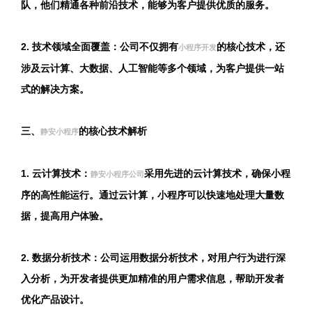
队，他们精通各种前沿技术，能够为客户提供优质的服务。
2. 技术领域全面覆盖：公司不仅拥有
的核心技术，还
小程序开发
涉及云计算、大数据、人工智能等多个领域，为客户提供一站
式的解决方案。
三、
的核心技术解析
静安小程序
1. 云计算技术：
采用先进的云计算技术，确保小程
静安小程序公司
序的高性能运行。通过云计算，小程序可以快速地处理大量数
据，提高用户体验。
2. 数据分析技术：公司运用数据分析技术，对用户行为进行深
入分析，为开发者提供更加精准的用户需求信息，帮助开发者
优化产品设计。