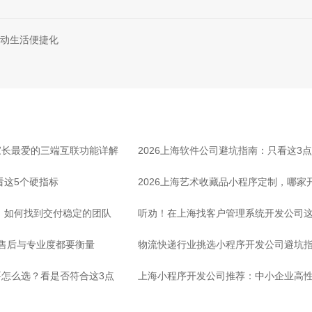
动生活便捷化
家长最爱的三端互联功能详解
2026上海软件公司避坑指南：只看这3
看这5个硬指标
2026上海艺术收藏品小程序定制，哪
司，如何找到交付稳定的团队
听劝！在上海找客户管理系统开发公司这
：售后与专业度都要衡量
物流快递行业挑选小程序开发公司避坑
怎么选？看是否符合这3点
心
上海小程序开发公司推荐：中小企业高