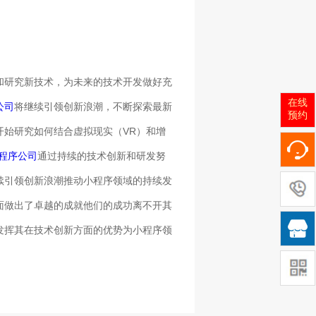
和研究新技术，为未来的技术开发做好充
在线
公司
将继续引领创新浪潮，不断探索最新
预约
始研究如何结合虚拟现实（VR）和增
程序公司
通过持续的技术创新和研发努
续引领创新浪潮推动小程序领域的持续发
面做出了卓越的成就他们的成功离不开其

发挥其在技术创新方面的优势为小程序领