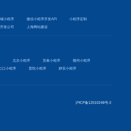
商城小程序
微信小程序开发API
小程序定制
件开发公司
上海网站建设
序
北京小程序
宜春小程序
赣州小程序
虹口小程序
普陀小程序
静安小程序
沪ICP备12010248号-2