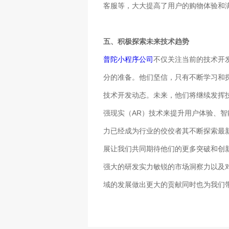
客服等，大大提高了用户的购物体验和
五、积极探索未来技术趋势
普陀小程序公司
不仅关注当前的技术开
分的准备。他们坚信，只有不断学习和
技术开发动态。未来，他们将继续发挥
强现实（AR）技术来提升用户体验、
力已经成为行业的佼佼者其不断探索最
展让我们共同期待他们的更多突破和创
强大的研发实力敏锐的市场洞察力以及
域的发展做出更大的贡献同时也为我们