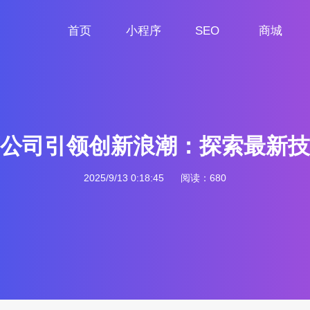
首页
小程序
SEO
商城
首页
小程序定制
网站SEO
商城小程序
公司引领创新浪潮：探索最新技
2025/9/13 0:18:45
阅读：680