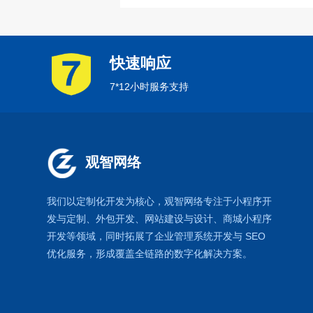
快速响应
7*12小时服务支持
观智网络
我们以定制化开发为核心，观智网络
专注于
小程序开
发
与定制、外包开发、
网站建设
与设计、
商城小程序
开发等领域，同时拓展了
企业管理系统
开发与
SEO
优化
服务，形成覆盖全链路的数字化解决方案。