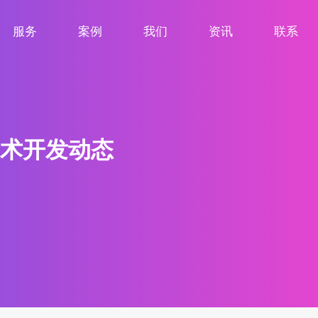
服务
案例
我们
资讯
联系
服务项目
案例展示
关于我们
新闻资讯
联系我们
术开发动态