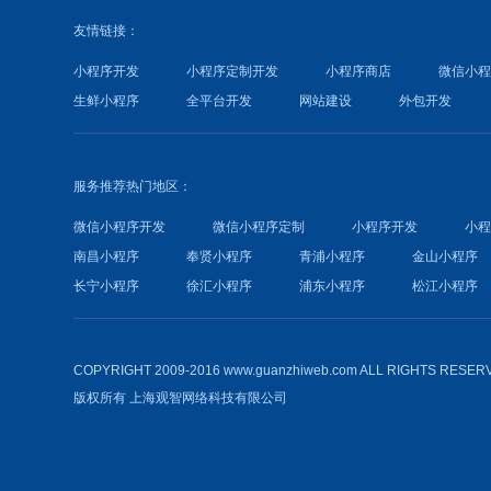
友情链接：
小程序开发
小程序定制开发
小程序商店
微信小
生鲜小程序
全平台开发
网站建设
外包开发
服务推荐热门地区：
微信小程序开发
微信小程序定制
小程序开发
小
南昌小程序
奉贤小程序
青浦小程序
金山小程序
长宁小程序
徐汇小程序
浦东小程序
松江小程序
COPYRIGHT 2009-2016 www.guanzhiweb.com ALL RIGHTS RESER
版权所有
上海观智网络科技有限公司