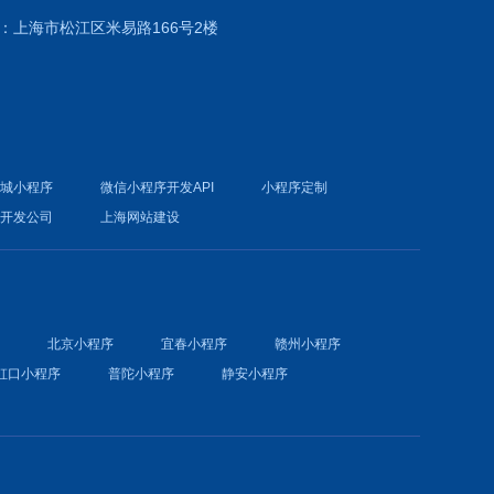
：上海市松江区米易路166号2楼
商城小程序
微信小程序开发API
小程序定制
件开发公司
上海网站建设
序
北京小程序
宜春小程序
赣州小程序
虹口小程序
普陀小程序
静安小程序