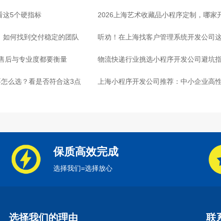
看这5个硬指标
2026上海艺术收藏品小程序定制，哪
司，如何找到交付稳定的团队
听劝！在上海找客户管理系统开发公司这
：售后与专业度都要衡量
物流快递行业挑选小程序开发公司避坑
怎么选？看是否符合这3点
心
上海小程序开发公司推荐：中小企业高
保质高效完成
选择我们=选择放心
选择我们的理由
联