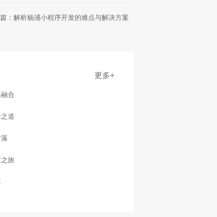
篇：解析杨浦小程序开发的难点与解决方案
更多+
美融合
径之道
村落
慧之旅
享